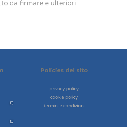
to da firmare e ulteriori
am
Policies del sito
privacy policy
cookie policy
termini e condizioni