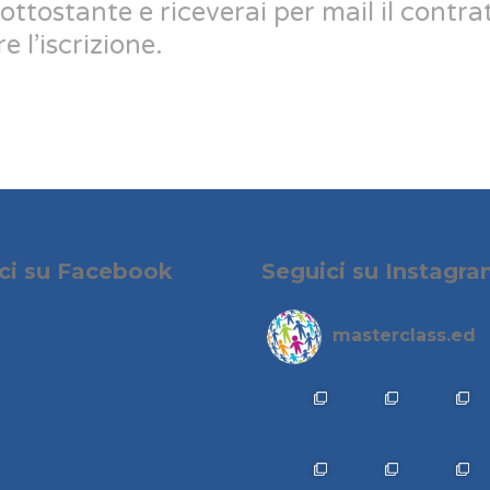
ottostante e riceverai per mail il contrat
 l’iscrizione.
ci su Facebook
Seguici su Instagr
masterclass.ed