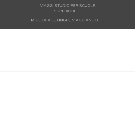
VIAGGI STUDIO PER SCUOLE
SUPERIORI
MIGLIORA LE LINGUE VIAGGIANDO