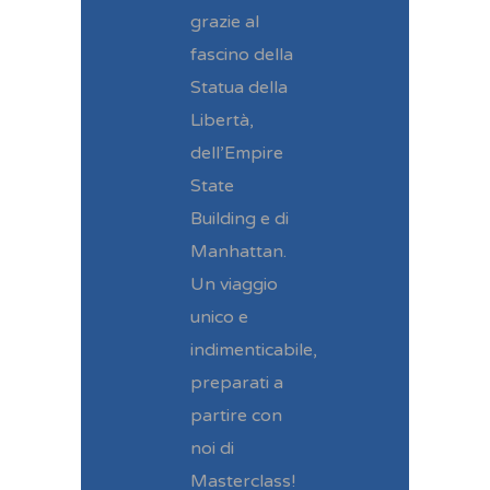
grazie al
fascino della
Statua della
Libertà,
dell’Empire
State
Building e di
Manhattan.
Un viaggio
unico e
indimenticabile,
preparati a
partire con
noi di
Masterclass!