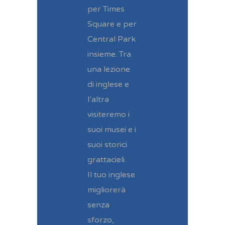
per Times
Square e per
Central Park
insieme. Tra
una lezione
di inglese e
l’altra
visiteremo i
suoi musei e i
suoi storici
grattacieli.
Il tuo inglese
migliorerà
senza
sforzo,