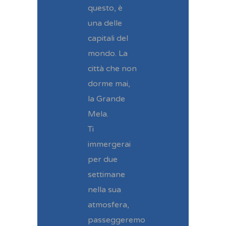
questo, è
una delle
capitali del
mondo. La
città che non
dorme mai,
la Grande
Mela.
Ti
immergerai
per due
settimane
nella sua
atmosfera,
passeggeremo