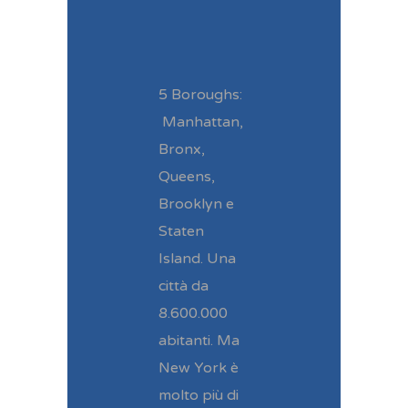
5 Boroughs:
Manhattan,
Bronx,
Queens,
Brooklyn e
Staten
Island. Una
città da
8.600.000
abitanti. Ma
New York è
molto più di